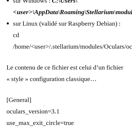
sur Windows :
C:\Users\
<user>\AppData\Roaming\Stellarium\module
sur Linux (validé sur Raspberry Debian) :
cd
/home/<user>/.stellarium/modules/Oculars/ocu
Le contenu de ce fichier est celui d’un fichier
« style » configuration classique…
[General]
oculars_version=3.1
use_max_exit_circle=true