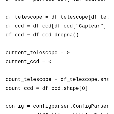
df_telescope = df_telescope[df_teles
df_ccd = df_ccd[df_ccd["Capteur"]!='
df_ccd = df_ccd.dropna()

current_telescope = 0

current_ccd = 0

count_telescope = df_telescope.shape
count_ccd = df_ccd.shape[0]

config = configparser.ConfigParser()