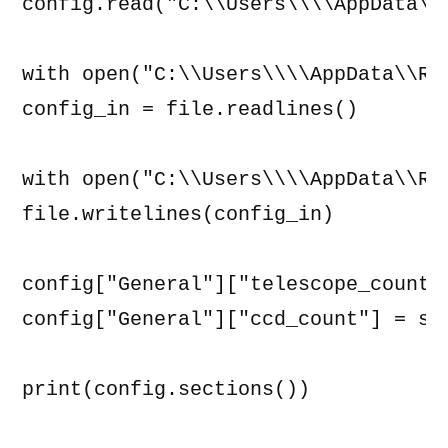
config.read("C:\\Users\\\\AppData\\
with open("C:\\Users\\\\AppData\\Ro
config_in = file.readlines()

with open("C:\\Users\\\\AppData\\Ro
file.writelines(config_in)

config["General"]["telescope_count"]
config["General"]["ccd_count"] = str
print(config.sections())
