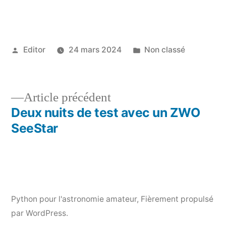
Publié
Publié
Editor
24 mars 2024
Non classé
par
dans
Article
Article précédent
précédent :
Deux nuits de test avec un ZWO
Navigation
SeeStar
de
l’article
Python pour l'astronomie amateur
,
Fièrement propulsé
par WordPress.