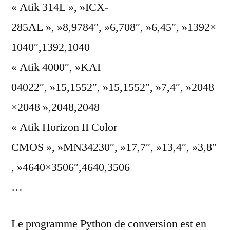
« Atik 314L », »ICX-
285AL », »8,9784″, »6,708″, »6,45″, »1392×
1040″,1392,1040
« Atik 4000″, »KAI
04022″, »15,1552″, »15,1552″, »7,4″, »2048
×2048 »,2048,2048
« Atik Horizon II Color
CMOS », »MN34230″, »17,7″, »13,4″, »3,8″
, »4640×3506″,4640,3506
…
Le programme Python de conversion est en