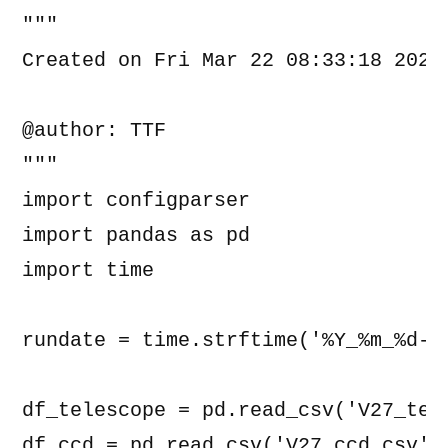
"""

Created on Fri Mar 22 08:33:18 2024

@author: TTF

"""

import configparser

import pandas as pd

import time

rundate = time.strftime('%Y_%m_%d-%H
df_telescope = pd.read_csv('V27_tele
df_ccd = pd.read_csv('V27_ccd.csv',e